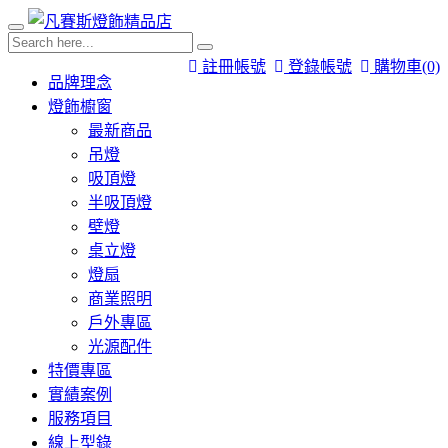
註冊帳號
登錄帳號
購物車
(0)
品牌理念
燈飾櫥窗
最新商品
吊燈
吸頂燈
半吸頂燈
壁燈
桌立燈
燈扇
商業照明
戶外專區
光源配件
特價專區
實績案例
服務項目
線上型錄